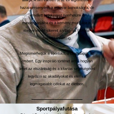
hazai versenyére, a magyar bajnokságra, de
emellett betekintést nyerhetünk a
mindennapjaiba és a kemény munkába is,
mellyel elérte sikereit a világ- és Európa-
bajnokká válásig.
Megismerhetjük a sportolót, a családapát, az
embert. Egy inspiráló történet arról, hogyan
lehet az elszántság és a kitartás segítségével
legyőzni az akadályokat és elérni a
legmagasabb célokat az életben.
Sportpályafutása