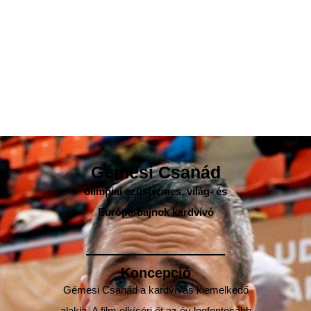
Gémesi Csanád
olimpiai ezüstérmes, világ- és
Európa-bajnok kardvívó
Koncepció
Gémesi Csanád a kardvívás kiemelkedő
alakja. A film elkíséri őt az év legfontosabb