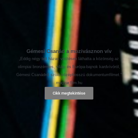
Gémesi Csanád a mozivásznon vív
„Eddig négy telt házas vetítésen láthatta a közönség az
olimpiai bronzérmes, világ- és Európa-bajnok kardvívóról,
Gémesi Csanádról szóló középhosszú dokumentumfilmet."
magyar.film.hu
Cikk megtekintése