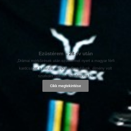
Ezüstérem – 28 év után
„Drámai mérkőzések után ezüstérmet nyert a magyar férfi
kardcsapat a párizsi olimpián! Gratulálunk, élmény volt
szurkolni nektek!" hunfencing.hu
Cikk megtekintése