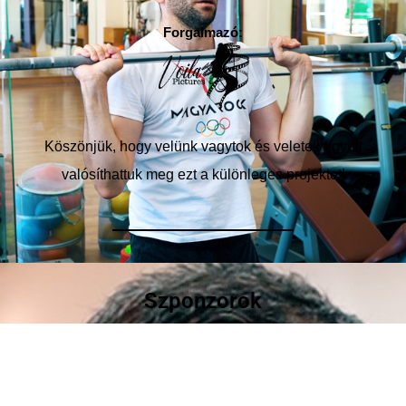
Forgalmazó:
Köszönjük, hogy velünk vagytok és veletek együtt
valósíthattuk meg ezt a különleges projektet!
Szponzorok