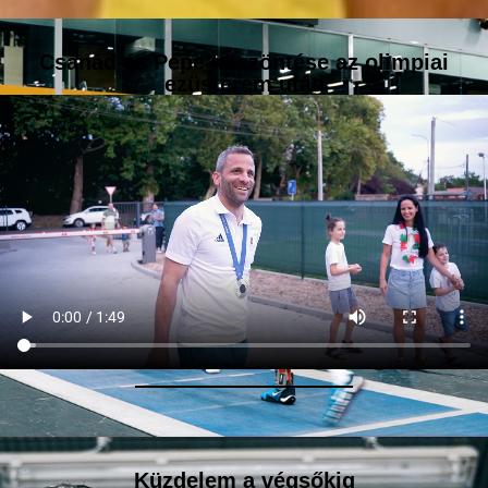
Csanád és Pepe köszöntése az olimpiai
ezüstérem után
Küzdelem a végsőkig