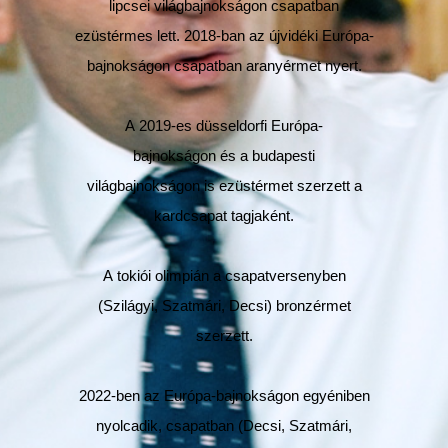
lipcsei világbajnokságon csapatban
ezüstérmes lett. 2018-ban az újvidéki Európa-
bajnokságon csapatban aranyérmet nyert.
A 2019-es düsseldorfi Európa-
bajnokságon és a budapesti
világbajnokságon is ezüstérmet szerzett a
kardcsapat tagjaként.
A tokiói olimpián a csapatversenyben
(Szilágyi, Szatmári, Decsi) bronzérmet
szerzett.
2022-ben az Európa-bajnokságon egyéniben
nyolcadik, csapatban (Decsi, Szatmári,