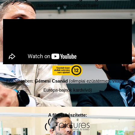
dokumentumfilm – official trailer
Főszerepben:
Gémesi Csanád
(olimpiai ezüstérmes, világ- és
Európa-bajnok kardvívó)
A filmet készítette: