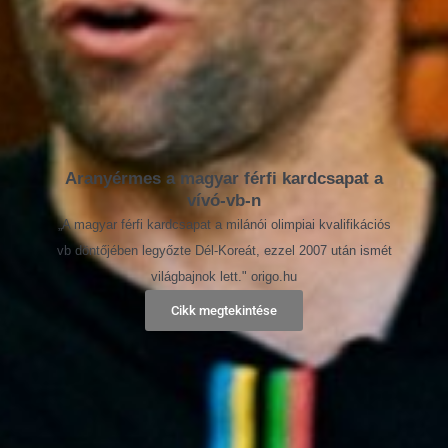
Aranyérmes a magyar férfi kardcsapat a
vívó-vb-n
„A magyar férfi kardcsapat a milánói olimpiai kvalifikációs
vb döntőjében legyőzte Dél-Koreát, ezzel 2007 után ismét
világbajnok lett." origo.hu
Cikk megtekintése