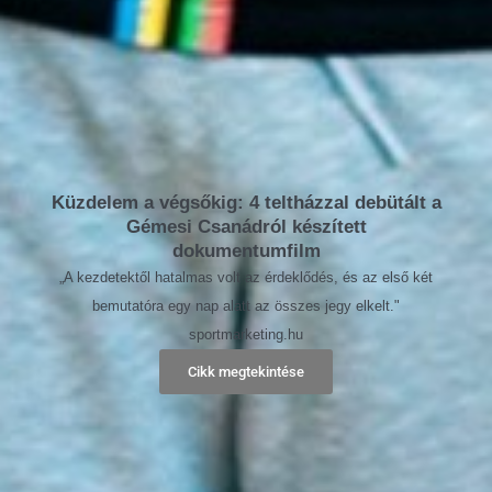
Küzdelem a végsőkig: 4 teltházzal debütált a
Gémesi Csanádról készített
dokumentumfilm
„A kezdetektől hatalmas volt az érdeklődés, és az első két
bemutatóra egy nap alatt az összes jegy elkelt."
sportmarketing.hu
Cikk megtekintése