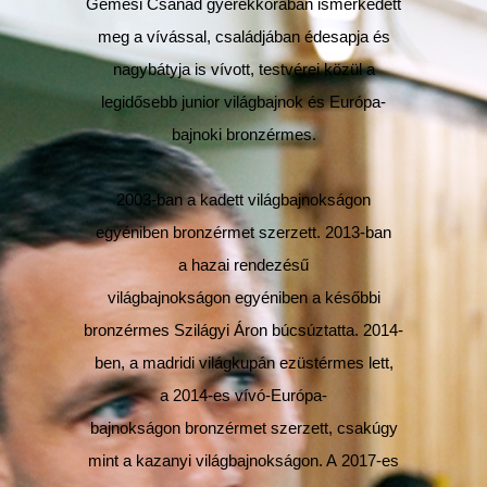
Gémesi Csanád gyerekkorában ismerkedett
meg a vívással, családjában édesapja és
nagybátyja is vívott, testvérei közül a
legidősebb junior világbajnok és Európa-
bajnoki bronzérmes.
2003-ban a kadett világbajnokságon
egyéniben bronzérmet szerzett. 2013-ban
a hazai rendezésű
világbajnokságon egyéniben a későbbi
bronzérmes Szilágyi Áron búcsúztatta. 2014-
ben, a madridi világkupán ezüstérmes lett,
a 2014-es vívó-Európa-
bajnokságon bronzérmet szerzett, csakúgy
mint a kazanyi világbajnokságon. A 2017-es