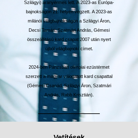
Szilágyi) aranyérmes lett. A 2023-as Európa-
bajnokságon 21. helyen végzett. A 2023-as
milánói világbajnokságon a Szilágyi Áron,
Decsi Tamás, Szatmári András, Gémesi
összeállítású kard csapat 2007 után nyert
újból világbajnoki címet.
2024-ben Párizsban olimpiai ezüstérmet
szerzett a magyar válogatott kard csapattal
(Gémesi Csanád, Szilágyi Áron, Szatmári
András, Rabb Krisztián).
Vetítések