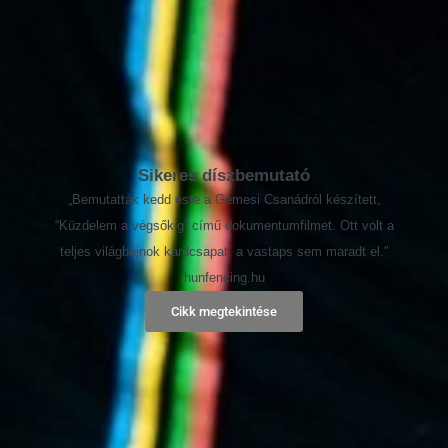
Sikeres díszbemutató
„Bemutatták kedd este a Gémesi Csanádról készített,
“Küzdelem a végsőkig” című dokumentumfilmet. Ott volt a
teljes világbajnok kardcsapat, a vastaps sem maradt el."
hunfencing.hu
Cikk megtekintése