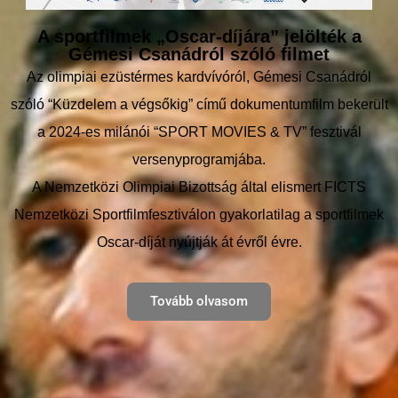
A sportfilmek „Oscar-díjára” jelölték a
Gémesi Csanádról szóló filmet
Az olimpiai ezüstérmes kardvívóról, Gémesi Csanádról
szóló “Küzdelem a végsőkig” című dokumentumfilm bekerült
a 2024-es milánói “SPORT MOVIES & TV” fesztivál
versenyprogramjába.
A Nemzetközi Olimpiai Bizottság által elismert FICTS
Nemzetközi Sportfilmfesztiválon gyakorlatilag a sportfilmek
Oscar-díját nyújtják át évről évre.
Tovább olvasom