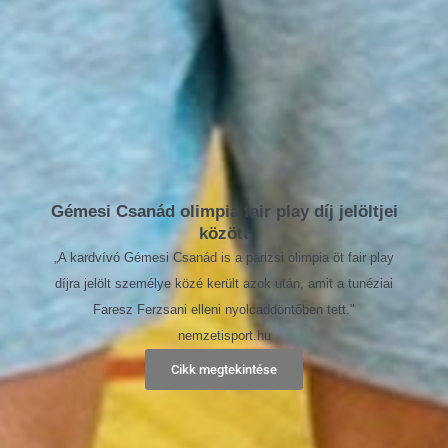
Gémesi Csanád olimpia fair play díj jelöltjei
között
„A kardvívó Gémesi Csanád is a párizsi olimpia öt fair play
díjra jelölt személye közé került azok után, amit a tunéziai
Faresz Ferzsani elleni nyolcaddöntőben tett."
nemzetisport.hu
Cikk megtekintése